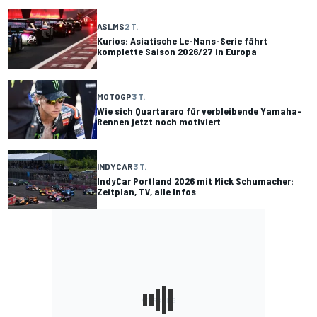
ASLMS
2 T.
Kurios: Asiatische Le-Mans-Serie fährt
komplette Saison 2026/27 in Europa
MOTOGP
3 T.
Wie sich Quartararo für verbleibende Yamaha-
Rennen jetzt noch motiviert
INDYCAR
3 T.
IndyCar Portland 2026 mit Mick Schumacher:
Zeitplan, TV, alle Infos