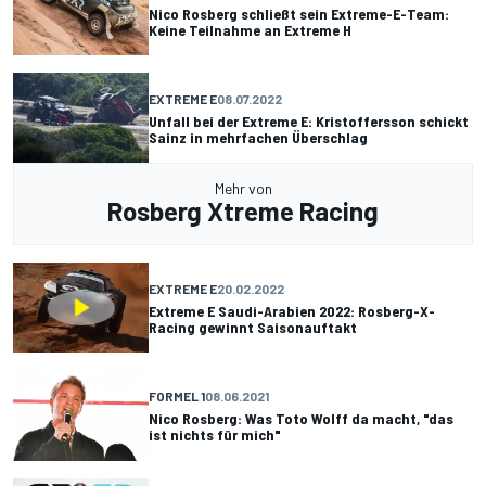
Nico Rosberg schließt sein Extreme-E-Team:
Keine Teilnahme an Extreme H
EXTREME E
08.07.2022
Unfall bei der Extreme E: Kristoffersson schickt
Sainz in mehrfachen Überschlag
Mehr von
Rosberg Xtreme Racing
EXTREME E
20.02.2022
Extreme E Saudi-Arabien 2022: Rosberg-X-
Racing gewinnt Saisonauftakt
FORMEL 1
08.06.2021
Nico Rosberg: Was Toto Wolff da macht, "das
ist nichts für mich"