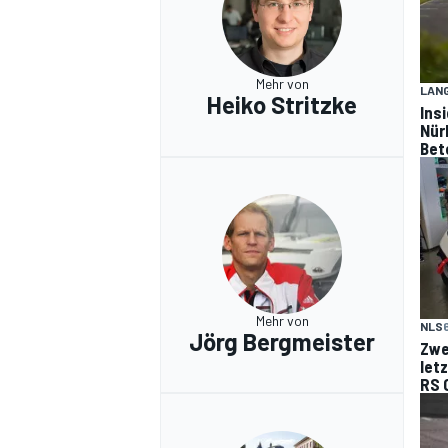
Mehr von
LAN
Heiko Stritzke
Ins
Nür
Bet
Mehr von
NLS
6
Jörg Bergmeister
Zwe
let
RS 