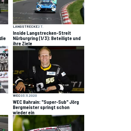
LANGSTRECKE
2 T.
Inside Langstrecken-Streit
die
Nürburgring (1/3): Beteiligte und
ihre Ziele
WEC
03.11.2020
WEC Bahrain: "Super-Sub" Jörg
Bergmeister springt schon
wieder ein