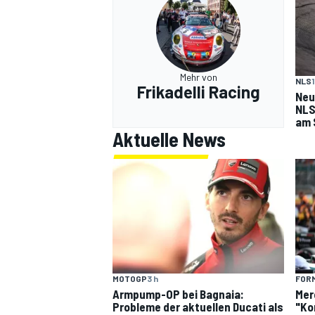
Mehr von
NLS
1
Frikadelli Racing
Neu
NLS
am 
Aktuelle News
MOTOGP
3 h
FORM
Armpump-OP bei Bagnaia:
Mer
Probleme der aktuellen Ducati als
"Ko