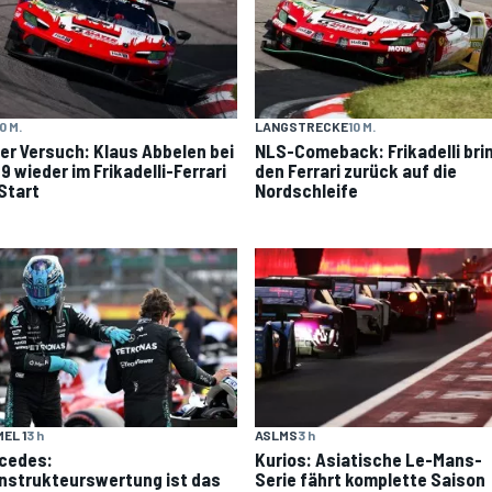
0 M.
LANGSTRECKE
10 M.
er Versuch: Klaus Abbelen bei
NLS-Comeback: Frikadelli bri
9 wieder im Frikadelli-Ferrari
den Ferrari zurück auf die
Start
Nordschleife
EL 1
3 h
ASLMS
3 h
cedes:
Kurios: Asiatische Le-Mans-
nstrukteurswertung ist das
Serie fährt komplette Saison