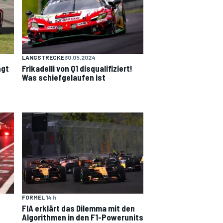
LANGSTRECKE
30.05.2024
ngt
Frikadelli von Q1 disqualifiziert!
Was schiefgelaufen ist
FORMEL 1
4 h
FIA erklärt das Dilemma mit den
Algorithmen in den F1-Powerunits