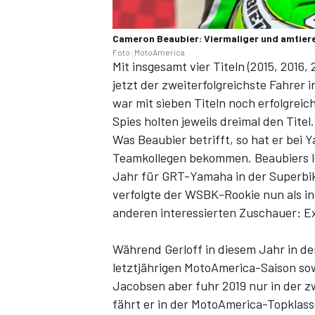
Cameron Beaubier: Viermaliger und amti
Foto: MotoAmerica
Mit insgesamt vier Titeln (2015, 2016
jetzt der zweiterfolgreichste Fahrer 
war mit sieben Titeln noch erfolgrei
Spies holten jeweils dreimal den Titel.
Was Beaubier betrifft, so hat er bei
Teamkollegen bekommen. Beaubiers let
Jahr für GRT-Yamaha in der Superb
verfolgte der WSBK-Rookie nun als int
anderen interessierten Zuschauer: E
Während Gerloff in diesem Jahr in d
letztjährigen MotoAmerica-Saison so
Jacobsen aber fuhr 2019 nur in der z
fährt er in der MotoAmerica-Topklasse