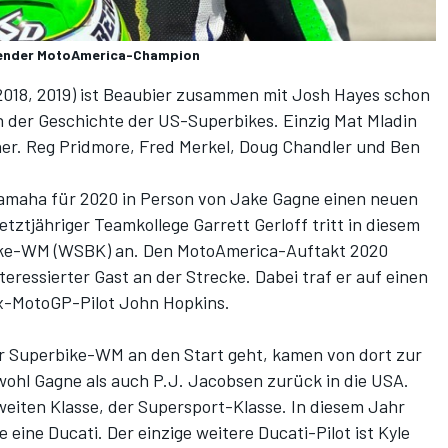
erender MotoAmerica-Champion
, 2018, 2019) ist Beaubier zusammen mit Josh Hayes schon
in der Geschichte der US-Superbikes. Einzig Mat Mladin
cher. Reg Pridmore, Fred Merkel, Doug Chandler und Ben
 Yamaha für 2020 in Person von Jake Gagne einen neuen
ztjähriger Teamkollege Garrett Gerloff tritt in diesem
ike-WM (WSBK) an. Den MotoAmerica-Auftakt 2020
eressierter Gast an der Strecke. Dabei traf er auf einen
x-MotoGP-Pilot John Hopkins.
er Superbike-WM an den Start geht, kamen von dort zur
wohl Gagne als auch P.J. Jacobsen zurück in die USA.
weiten Klasse, der Supersport-Klasse. In diesem Jahr
 eine Ducati. Der einzige weitere Ducati-Pilot ist Kyle