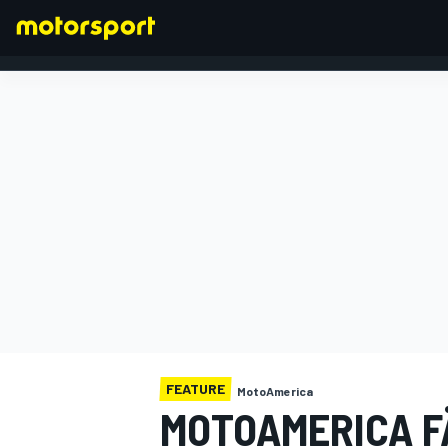
FORMEL 1
FEATURE
MotoAmerica
MOTOAMERICA F