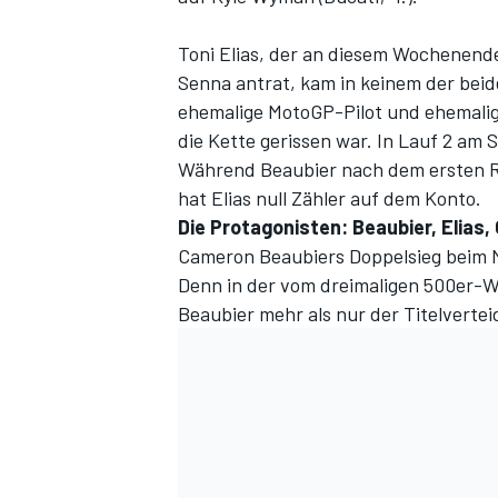
Toni Elias, der an diesem Wochenen
Senna antrat, kam in keinem der beid
ehemalige MotoGP-Pilot und ehemalig
die Kette gerissen war. In Lauf 2 am
Während Beaubier nach dem ersten R
hat Elias null Zähler auf dem Konto.
Die Protagonisten: Beaubier, Elias
Cameron Beaubiers Doppelsieg beim Mo
SPORTWAGEN
Denn in der vom dreimaligen 500er-We
Beaubier mehr als nur der Titelvertei