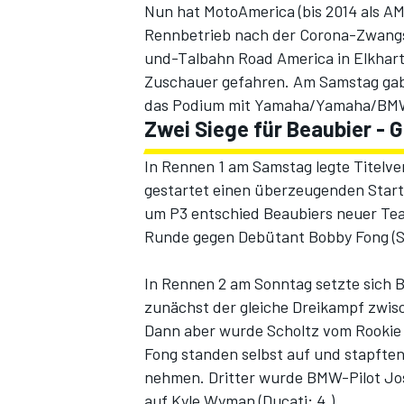
Nun hat MotoAmerica (bis 2014 als A
Rennbetrieb nach der Corona-Zwang
und-Talbahn Road America in Elkhar
Zuschauer gefahren. Am Samstag gab
das Podium mit Yamaha/Yamaha/BMW
Zwei Siege für Beaubier - G
In Rennen 1 am Samstag legte Titelve
gestartet einen überzeugenden Start
um P3 entschied Beaubiers neuer Tea
Runde gegen Debütant Bobby Fong (Suz
In Rennen 2 am Sonntag setzte sich B
zunächst der gleiche Dreikampf zwisc
Dann aber wurde Scholtz vom Rookie 
Fong standen selbst auf und stapften
nehmen. Dritter wurde BMW-Pilot Jos
auf Kyle Wyman (Ducati; 4.).