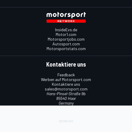
InsideEvs.de
Motor1.com
Motorsportjobs.com
Autosport.com
Motorsportstats.com
Kontaktiere uns
Feedback
Werben auf Motorsport.com
Kontaktiere uns
sales@motorsport.com
Hans-Pinsel-Straße 9b
85540 Haar
Germany
Nutzungsbedingungen
Cookie-Richtlinien
Datenschutzrichtlinie
Utiq verwalten
© 2026
Motorsport Network
Alle Rechte vorbehalten.