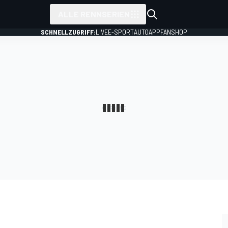
ALLE RENNSERIEN
SCHNELLZUGRIFF:
LIVE
E-SPORT
AUTO
APP
FANSHOP