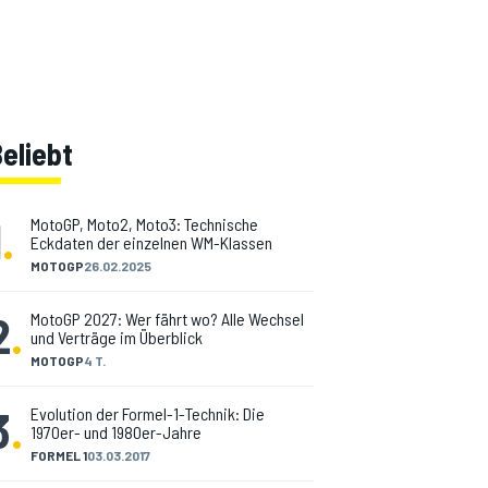
eliebt
1
.
MotoGP, Moto2, Moto3: Technische
Eckdaten der einzelnen WM-Klassen
MOTOGP
26.02.2025
2
.
MotoGP 2027: Wer fährt wo? Alle Wechsel
und Verträge im Überblick
MOTOGP
4 T.
3
.
Evolution der Formel-1-Technik: Die
1970er- und 1980er-Jahre
FORMEL 1
03.03.2017