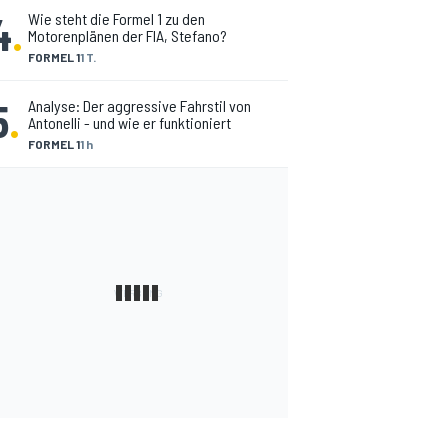
4
.
Wie steht die Formel 1 zu den
Motorenplänen der FIA, Stefano?
FORMEL 1
1 T.
5
.
Analyse: Der aggressive Fahrstil von
Antonelli - und wie er funktioniert
FORMEL 1
1 h