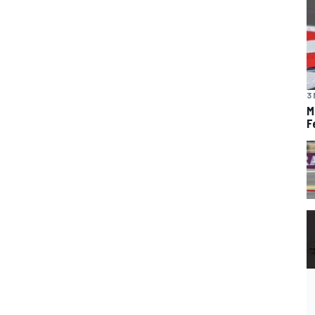
3 
M
F