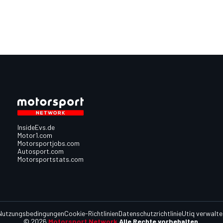
InsideEvs.de
Motor1.com
Motorsportjobs.com
Autosport.com
Motorsportstats.com
Nutzungsbedingungen
Cookie-Richtlinien
Datenschutzrichtlinie
Utiq verwalte
© 2026
Motorsport Network
Alle Rechte vorbehalten.