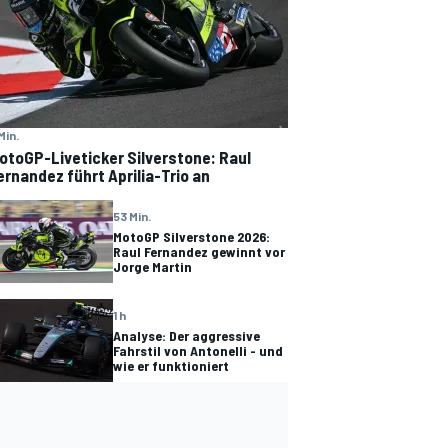
Min.
otoGP-Liveticker Silverstone: Raul
ernandez führt Aprilia-Trio an
53 Min.
MotoGP Silverstone 2026:
Raul Fernandez gewinnt vor
Jorge Martin
1 h
Analyse: Der aggressive
Fahrstil von Antonelli - und
wie er funktioniert