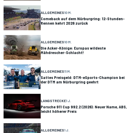
ALLGEMEINES
10 M.
Comeback auf dem Nürburgring: 12-Stunden-
Rennen kehrt 2026 zurück
ALLGEMEINES
10 M.
Die Acker-Könige: Europas wildeste
Mähdrescher-Schlacht!
ALLGEMEINES
11 M.
Sattes Preisgeld: DTM-eSports-Champion bei
der DTM am Nürburgring geehrt
LANGSTRECKE
1 J.
Porsche 911 Cup 992.2 (2026): Neuer Name, ABS,
leicht höherer Preis
ALLGEMEINES
1 J.