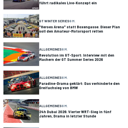
führt radikales Live-Konzept ein
GT WINTER SERIES
6 M.
"Heroes Arena" statt Boxengasse: Dieser Plan
soll den Amateur-Motorsport retten
ALLGEMEINES
6 M.
Revolution im GT-Sport: Interview mit den
Machern der GT Summer Series 2026
ALLGEMEINES
6 M.
Paradine-Drama geklärt: Das verhinderte den
Dreifachsieg von BMW
ALLGEMEINES
6 M.
24h Dubai 2026: Vierter WRT-Sieg in fünf
Jahren, Drama in letzter Stunde