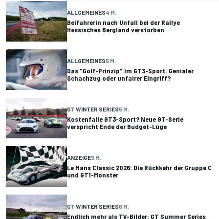
ALLGEMEINES
4 M.
Beifahrerin nach Unfall bei der Rallye
Hessisches Bergland verstorben
ALLGEMEINES
5 M.
Das "Golf-Prinzip" im GT3-Sport: Genialer
Schachzug oder unfairer Eingriff?
GT WINTER SERIES
5 M.
Kostenfalle GT3-Sport? Neue GT-Serie
verspricht Ende der Budget-Lüge
ANZEIGE
5 M.
Le Mans Classic 2026: Die Rückkehr der Gruppe C
und GT1-Monster
GT WINTER SERIES
6 M.
Endlich mehr als TV-Bilder: GT Summer Series