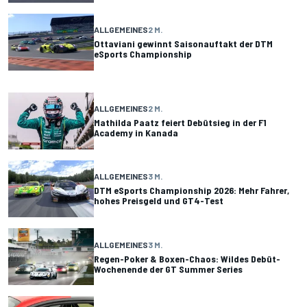
ALLGEMEINES
2 M.
Ottaviani gewinnt Saisonauftakt der DTM
eSports Championship
ALLGEMEINES
2 M.
Mathilda Paatz feiert Debütsieg in der F1
Academy in Kanada
ALLGEMEINES
3 M.
DTM eSports Championship 2026: Mehr Fahrer,
hohes Preisgeld und GT4-Test
ALLGEMEINES
3 M.
Regen-Poker & Boxen-Chaos: Wildes Debüt-
Wochenende der GT Summer Series