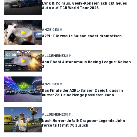
Lynk & Co raus: Geely-Konzern schickt neues
Auto auf TCR World Tour 2026
ANZEIGE
8 M.
A2RL: Die zweite Saison endet dramatisch
00:00
ALLGEMEINES
8 M.
Abu Dhabi Autonomous Racing League: Saison
2
ANZEIGE
8 M.
Das Finale der A2RL-Saison 2 zeigt, dass in
kurzer Zeit eine Menge passieren kann
ALLGEMEINES
8 M.
Nach Horror-Unfall: Dragster-Legende John
Force tritt mit 76 zurück