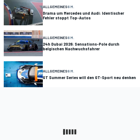
ALLGEMEINES
6 M.
Drama um Mercedes und Audi: Identischer
Fehler stoppt Top-Autos
ALLGEMEINES
6 M.
24h Dubai 2026: Sensations-Pole durch
belgischen Nachwuchsfahrer
ALLGEMEINES
6 M.
GT Summer Series will den GT-Sport neu denken