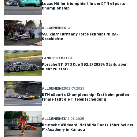
Lucas Müller triumphiert in der DTM eSports
Championship
ALLGEMEINES
1 J.
550 km/h! Brittany Force schreibt NHRA-
Geschichte
LANGSTRECKE
1 J.
Porsche 911 GT3 Cup 992.2 (2026): Stark, aber
nicht zu stark
ALLGEMEINES
02.07.2025
DTM eSports Championship: Erst beim großen
Finale fällt die Titelentscheidung
ALLGEMEINES
12.06.2025
Deutsche Wildcard: Mathilda Paatz fährt bei der
F1-Academy in Kanada