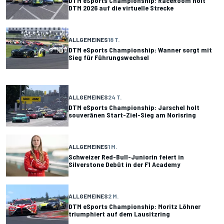
DTM eSports Championship: RaceRoom holt
DTM 2026 auf die virtuelle Strecke
ALLGEMEINES
18 T.
DTM eSports Championship: Wanner sorgt mit
Sieg für Führungswechsel
ALLGEMEINES
24 T.
DTM eSports Championship: Jarschel holt
souveränen Start-Ziel-Sieg am Norisring
ALLGEMEINES
1 M.
Schweizer Red-Bull-Juniorin feiert in
Silverstone Debüt in der F1 Academy
ALLGEMEINES
2 M.
DTM eSports Championship: Moritz Löhner
triumphiert auf dem Lausitzring