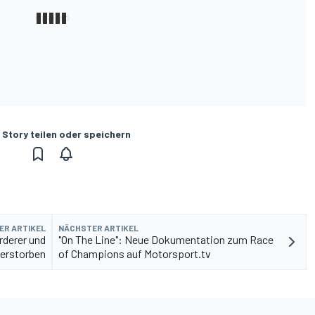
 Story teilen oder speichern
ER ARTIKEL
NÄCHSTER ARTIKEL
rderer und
"On The Line": Neue Dokumentation zum Race
verstorben
of Champions auf Motorsport.tv