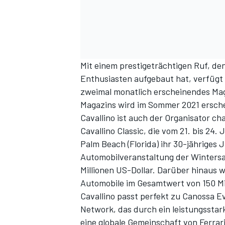
DTM
Mit einem prestigeträchtigen Ruf, den
Enthusiasten aufgebaut hat, verfügt 
zweimal monatlich erscheinendes Maga
Magazins wird im Sommer 2021 ersch
Cavallino ist auch der Organisator c
Cavallino Classic, die vom 21. bis 24
Palm Beach (Florida) ihr 30-jähriges Ju
Automobilveranstaltung der Wintersa
Millionen US-Dollar. Darüber hinaus 
Automobile im Gesamtwert von 150 Mil
Cavallino passt perfekt zu Canossa 
Network
, das durch ein leistungssta
eine globale Gemeinschaft von Ferrar