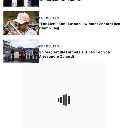
FORMEL 1
3 M.
"Für Alex": Kimi Antonelli widmet Zanardi den
Miami-Sieg
FORMEL 1
3 M.
So reagiert die Formel 1 auf den Tod von
Alessandro Zanardi