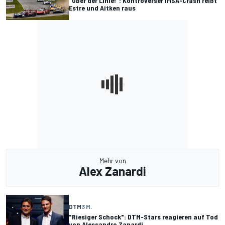
"Über der Linie!": Kontroverser IMSA-Crash reißt
Estre und Aitken raus
Mehr von
Alex Zanardi
DTM
3 M.
"Riesiger Schock": DTM-Stars reagieren auf Tod
von Alessandro Zanardi