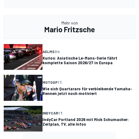
Mehr von
Mario Fritzsche
ASLMS
3 h
Kurios: Asiatische Le-Mans-Serie fährt
komplette Saison 2026/27 in Europa
MOTOGP
1 T.
Wie sich Quartararo für verbleibende Yamaha-
Rennen jetzt noch motiviert
INDYCAR
1 T.
IndyCar Portland 2026 mit Mick Schumacher:
Zeitplan, TV, alle Infos