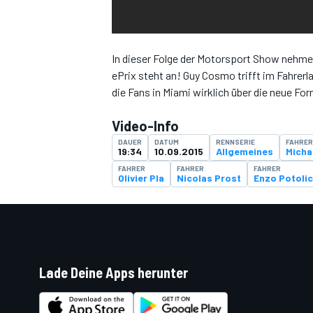
In dieser Folge der Motorsport Show nehmen
ePrix steht an! Guy Cosmo trifft im Fahrer
DTM
die Fans in Miami wirklich über die neue Fo
Video-Info
DAUER
DATUM
RENNSERIE
FAHRER
19:34
10.09.2015
Allgemeines
Micha
FAHRER
FAHRER
FAHRER
Olivier Pla
Nicolas Prost
Enzo Potoli
Lade Deine Apps herunter