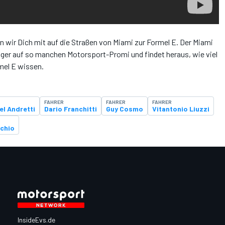
 wir Dich mit auf die Straßen von Miami zur Formel E. Der Miami
lager auf so manchen Motorsport-Promi und findet heraus, wie viel
rmel E wissen.
FAHRER
FAHRER
FAHRER
el Andretti
Dario Franchitti
Guy Cosmo
Vitantonio Liuzzi
cchio
InsideEvs.de