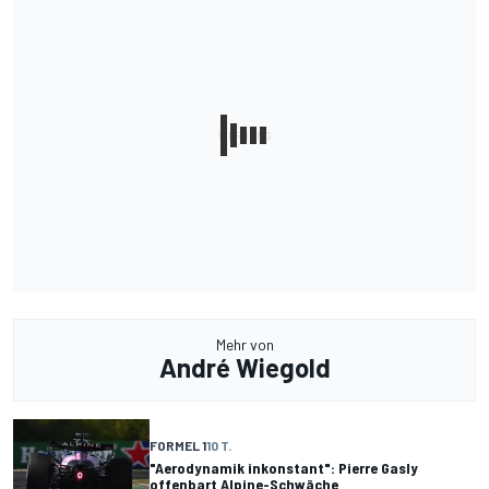
Mehr von
André Wiegold
FORMEL 1
10 T.
"Aerodynamik inkonstant": Pierre Gasly
offenbart Alpine-Schwäche