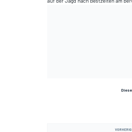
auf der Jagd nach Bestzeiten am ber
Diese
VORHERIG