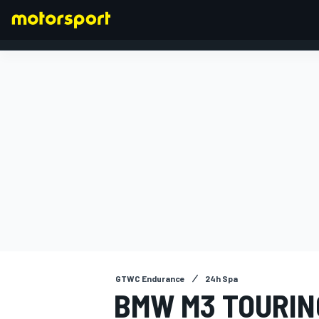
FORMEL 1
GTWC Endurance
24h Spa
BMW M3 TOURING