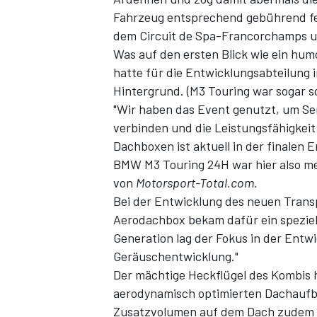
Fahrzeug entsprechend gebührend fe
dem Circuit de Spa-Francorchamps un
Was auf den ersten Blick wie ein hum
hatte für die Entwicklungsabteilung
Hintergrund. (
M3 Touring war sogar s
"Wir haben das Event genutzt, um S
verbinden und die Leistungsfähigkei
Dachboxen ist aktuell in der finalen
BMW M3 Touring 24H war hier also me
SPORTWAGEN
von
Motorsport-Total.com
.
Bei der Entwicklung des neuen Transp
Aerodachbox bekam dafür ein speziell
Generation lag der Fokus in der Entw
Geräuschentwicklung."
Der mächtige Heckflügel des Kombis 
aerodynamisch optimierten Dachaufba
Zusatzvolumen auf dem Dach zudem ei