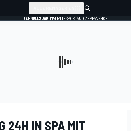
ALLE RENNSERIEN
SCHNELLZUGRIFF:
LIVE
E-SPORT
AUTO
APP
FANSHOP
 24H IN SPA MIT