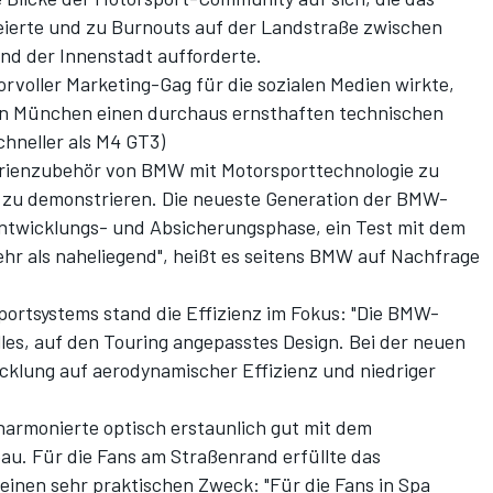
ierte und zu Burnouts auf der Landstraße zwischen
d der Innenstadt aufforderte.
orvoller Marketing-Gag für die sozialen Medien wirkte,
 in München einen durchaus ernsthaften technischen
chneller als M4 GT3
)
erienzubehör von BMW mit Motorsporttechnologie zu
t zu demonstrieren. Die neueste Generation der BMW-
 Entwicklungs- und Absicherungsphase, ein Test mit dem
hr als naheliegend", heißt es seitens BMW auf Nachfrage
ortsystems stand die Effizienz im Fokus: "Die BMW-
es, auf den Touring angepasstes Design. Bei der neuen
icklung auf aerodynamischer Effizienz und niedriger
harmonierte optisch erstaunlich gut mit dem
u. Für die Fans am Straßenrand erfüllte das
nen sehr praktischen Zweck: "Für die Fans in Spa