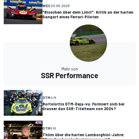
WEC
23.05.2025
"Bisschen über dem Limit": Kritik an der harten
Gangart eines Ferrari-Piloten
Mehr von
SSR Performance
DTM
4 M.
Bortolottis DTM-Deja-vu: Formiert sich bei
Grasser das SSR-Titelteam von 2024?
DTM
5 M.
Thiim über die harten Lamborghini-Jahre: