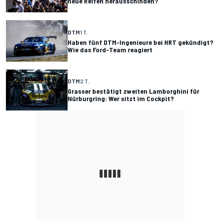
neue Reifen herausschinden?
DTM
1 T.
Haben fünf DTM-Ingenieure bei HRT gekündigt?
Wie das Ford-Team reagiert
DTM
2 T.
Grasser bestätigt zweiten Lamborghini für
Nürburgring: Wer sitzt im Cockpit?