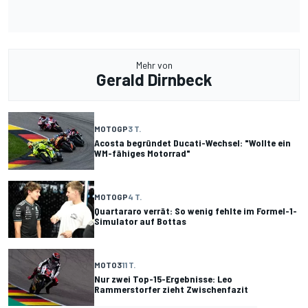
Mehr von
Gerald Dirnbeck
MOTOGP
3 T.
Acosta begründet Ducati-Wechsel: "Wollte ein
WM-fähiges Motorrad"
MOTOGP
4 T.
Quartararo verrät: So wenig fehlte im Formel-1-
Simulator auf Bottas
MOTO3
11 T.
Nur zwei Top-15-Ergebnisse: Leo
Rammerstorfer zieht Zwischenfazit