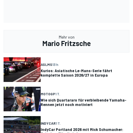
Mehr von
Mario Fritzsche
ASLMS
13 h
Kurios: Asiatische Le-Mans-Serie fährt
komplette Saison 2026/27 in Europa
MOTOGP
1 T.
Wie sich Quartararo für verbleibende Yamaha-
Rennen jetzt noch motiviert
INDYCAR
1 T.
IndyCar Portland 2026 mit Mick Schumacher: