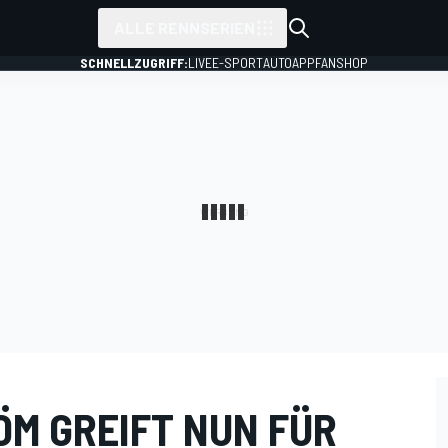
ALLE RENNSERIEN
SCHNELLZUGRIFF:
LIVE
E-SPORT
AUTO
APP
FANSHOP
ÖM GREIFT NUN FÜR