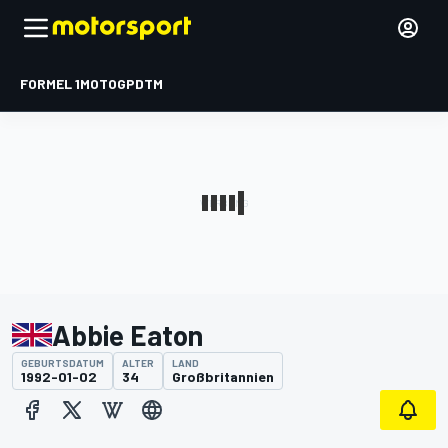
FORMEL 1
MOTOGP
DTM
Abbie Eaton
GEBURTSDATUM
ALTER
LAND
1992-01-02
34
Großbritannien