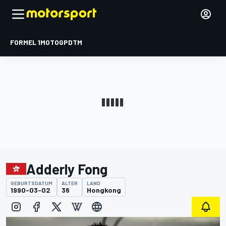
FORMEL 1
MOTOGP
DTM
Adderly Fong
GEBURTSDATUM
ALTER
LAND
1990-03-02
36
Hongkong