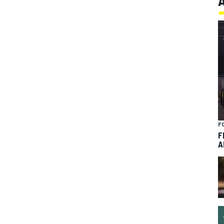
F
F
A