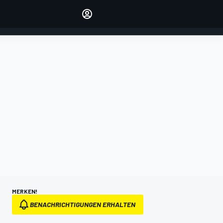
verwalten
Artikel kommentieren
EINLOGGEN
EDITION
DEUTSCHLAND
MERKEN!
BENACHRICHTIGUNGEN ERHALTEN