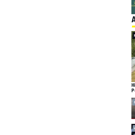
A
H
P