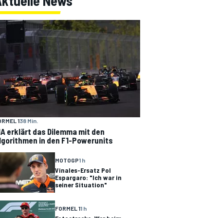
Aktuelle News
ORMEL 1
38 Min.
IA erklärt das Dilemma mit den
lgorithmen in den F1-Powerunits
MOTOGP
1 h
Vinales-Ersatz Pol
Espargaro: "Ich war in
seiner Situation"
FORMEL 1
1 h