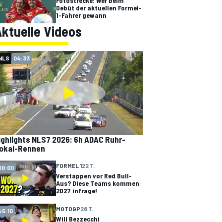
Fotostrecke: Wer beim
Debüt der aktuellen Formel-
1-Fahrer gewann
ktuelle Videos
NLS
04:33
ighlights NLS7 2026: 6h ADAC Ruhr-
okal-Rennen
FORMEL 1
22 T.
00:00
Verstappen vor Red Bull-
Aus? Diese Teams kommen
2027 infrage!
MOTOGP
28 T.
45:10
Will Bezzecchi