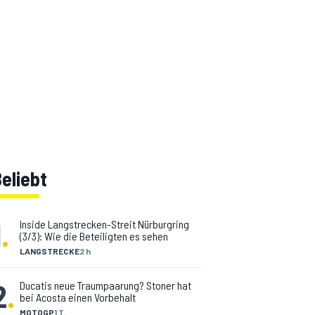
eliebt
1
.
Inside Langstrecken-Streit Nürburgring
(3/3): Wie die Beteiligten es sehen
LANGSTRECKE
2 h
2
.
Ducatis neue Traumpaarung? Stoner hat
bei Acosta einen Vorbehalt
MOTOGP
1 T.