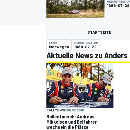
GEBURTSDATU
1989-07-29
STARTSEITE
LAND
GEBURTSDATUM
Norwegen
1989-07-29
Aktuelle News zu Anders
MOTOGP
RALLYE-WM
08.02.2018
Rollentausch: Andreas
Mikkelsen und Beifahrer
wechseln die Plätze