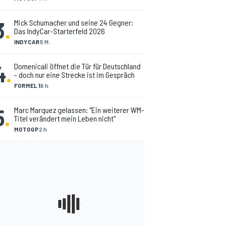
3
.
Mick Schumacher und seine 24 Gegner:
Das IndyCar-Starterfeld 2026
INDYCAR
5 M.
4
.
Domenicali öffnet die Tür für Deutschland
- doch nur eine Strecke ist im Gespräch
FORMEL 1
9 h
5
.
Marc Marquez gelassen: "Ein weiterer WM-
Titel verändert mein Leben nicht"
MOTOGP
2 h