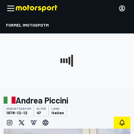
FORMEL 1
MOTOGP
DTM
Andrea Piccini
GEBURTSDATUM
ALTER
LAND
1978-12-12
47
Italien