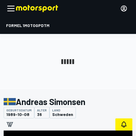
FORMEL 1
MOTOGP
DTM
Andreas Simonsen
GEBURTSDATUM
ALTER
LAND
1989-10-08
36
Schweden