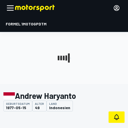
FORMEL 1
MOTOGP
DTM
Andrew Haryanto
GEBURTSDATUM
ALTER
LAND
1977-05-15
49
Indonesien