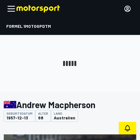
FORMEL 1
MOTOGP
DTM
Andrew Macpherson
GEBURTSDATUM
ALTER
LAND
1957-12-13
68
Australien