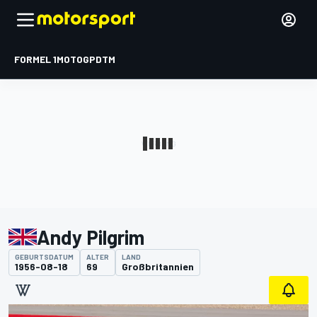
FORMEL 1
MOTOGP
DTM
Andy Pilgrim
GEBURTSDATUM
ALTER
LAND
1956-08-18
69
Großbritannien