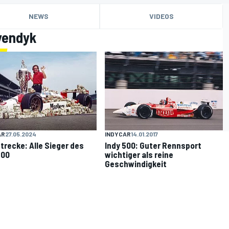
NEWS
VIDEOS
yendyk
INDYCAR
14.01.2017
AR
27.05.2024
Indy 500: Guter Rennsport
trecke: Alle Sieger des
wichtiger als reine
500
Geschwindigkeit