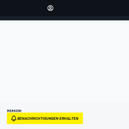
verwalten
Artikel kommentieren
EINLOGGEN
EDITION
DEUTSCHLAND
MERKEN!
BENACHRICHTIGUNGEN ERHALTEN