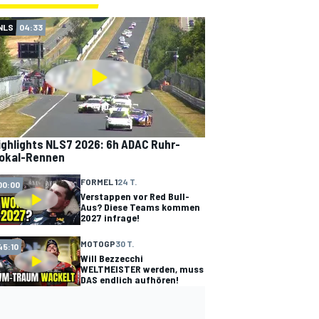
NLS
04:33
ighlights NLS7 2026: 6h ADAC Ruhr-
okal-Rennen
FORMEL 1
24 T.
00:00
Verstappen vor Red Bull-
Aus? Diese Teams kommen
2027 infrage!
MOTOGP
30 T.
45:10
Will Bezzecchi
WELTMEISTER werden, muss
DAS endlich aufhören!