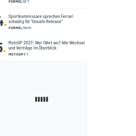
FORMEL 1
2 T.
4
.
Sportkommissare sprechen Ferrari
schuldig für "Unsafe Release"
FORMEL 1
10 M.
5
.
MotoGP 2027: Wer fährt wo? Alle Wechsel
und Verträge im Überblick
MOTOGP
3 T.