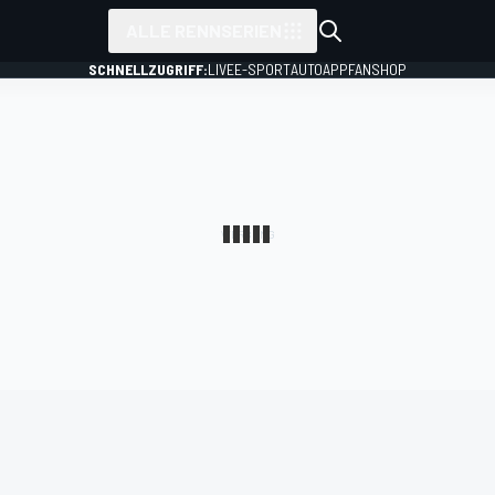
ALLE RENNSERIEN
SCHNELLZUGRIFF:
LIVE
E-SPORT
AUTO
APP
FANSHOP