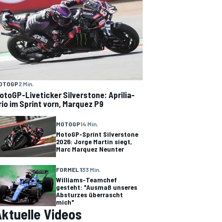
OTOGP
2 Min.
otoGP-Liveticker Silverstone: Aprilia-
rio im Sprint vorn, Marquez P9
MOTOGP
14 Min.
MotoGP-Sprint Silverstone
2026: Jorge Martin siegt,
Marc Marquez Neunter
FORMEL 1
33 Min.
Williams-Teamchef
gesteht: "Ausmaß unseres
Absturzes überrascht
mich"
ktuelle Videos