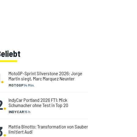
eliebt
1
.
MotoGP-Sprint Silverstone 2026: Jorge
Martin siegt, Marc Marquez Neunter
MOTOGP
14 Min.
2
.
IndyCar Portland 2026 FT1: Mick
Schumacher ohne Test in Top 20
INDYCAR
15 h
3
.
Mattia Binotto: Transformation von Sauber
limitiert Audi