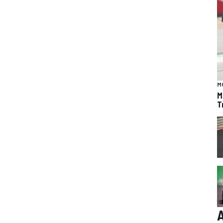
M
M
T
A