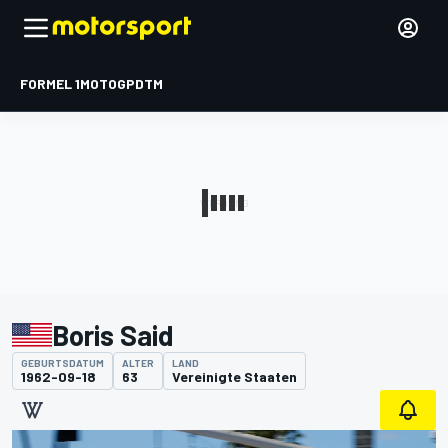
FORMEL 1
MOTOGP
DTM
Boris Said
GEBURTSDATUM
ALTER
LAND
1962-09-18
63
Vereinigte Staaten