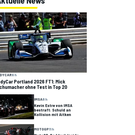
Aktuelle News
NDYCAR
6 h
ndyCar Portland 2026 FT1: Mick
chumacher ohne Test in Top 20
IMSA
8 h
Kevin Estre von IMSA
bestraft: Schuld an
Kollision mit Aitken
MOTOGP
11 h