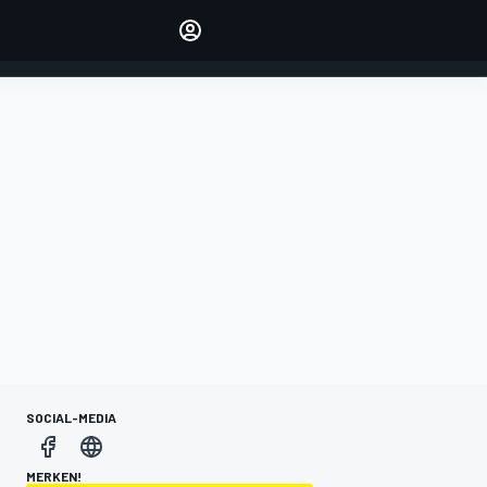
verwalten
Artikel kommentieren
EINLOGGEN
EDITION
DEUTSCHLAND
SOCIAL-MEDIA
MERKEN!