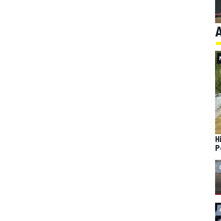
A
H
P