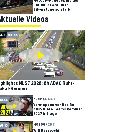
MotoGP-Paddock Inside:
Darum ist Aprilia in
Silverstone so stark
ktuelle Videos
NLS
04:33
ighlights NLS7 2026: 6h ADAC Ruhr-
okal-Rennen
FORMEL 1
23 T.
00:00
Verstappen vor Red Bull-
Aus? Diese Teams kommen
2027 infrage!
MOTOGP
29 T.
45:10
Will Bezzecchi