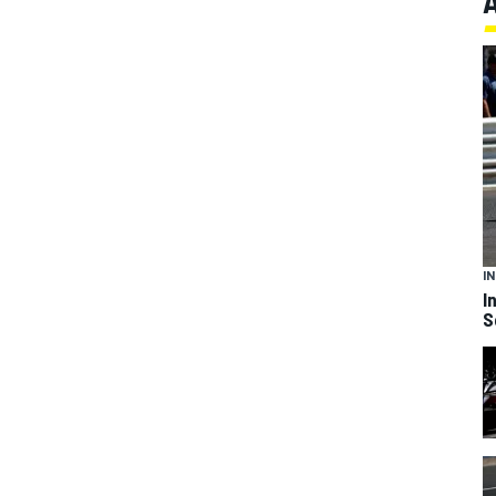
I
I
S