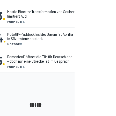
3
.
Mattia Binotto: Transformation von Sauber
limitiert Audi
FORMEL 1
1 T.
4
.
MotoGP-Paddock Inside: Darum ist Aprilia
in Silverstone so stark
MOTOGP
11 h
5
.
Domenicali öffnet die Tür für Deutschland
- doch nur eine Strecke ist im Gespräch
FORMEL 1
1 T.