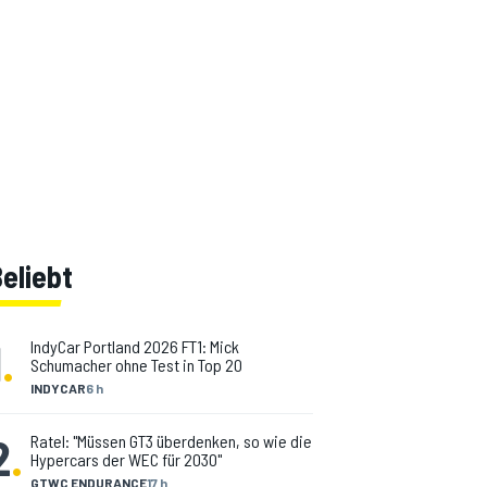
eliebt
1
.
IndyCar Portland 2026 FT1: Mick
Schumacher ohne Test in Top 20
INDYCAR
6 h
2
.
Ratel: "Müssen GT3 überdenken, so wie die
Hypercars der WEC für 2030"
GTWC ENDURANCE
17 h