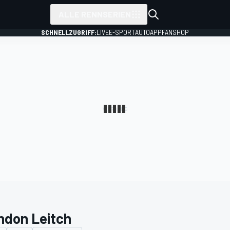
ALLE RENNSERIEN
SCHNELLZUGRIFF:
LIVE
E-SPORT
AUTO
APP
FANSHOP
ndon Leitch