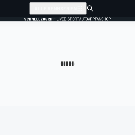
ALLE RENNSERIEN
SCHNELLZUGRIFF:
LIVE
E-SPORT
AUTO
APP
FANSHOP