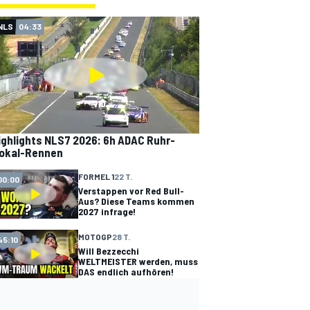
NLS
04:33
ighlights NLS7 2026: 6h ADAC Ruhr-
okal-Rennen
FORMEL 1
22 T.
00:00
Verstappen vor Red Bull-
Aus? Diese Teams kommen
2027 infrage!
MOTOGP
28 T.
45:10
Will Bezzecchi
WELTMEISTER werden, muss
DAS endlich aufhören!