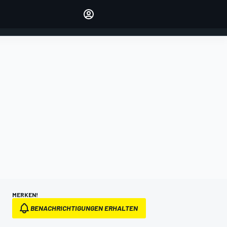
verwalten
Artikel kommentieren
EINLOGGEN
EDITION
DEUTSCHLAND
MERKEN!
BENACHRICHTIGUNGEN ERHALTEN