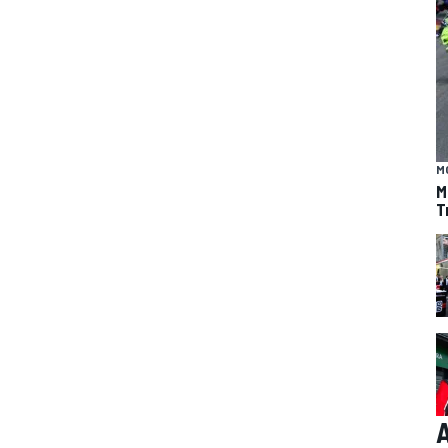
M
M
T
A