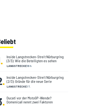
eliebt
1
.
Inside Langstrecken-Streit Nürburgring
(3/3): Wie die Beteiligten es sehen
LANGSTRECKE
18 h
2
.
Inside Langstrecken-Streit Nürburgring
(2/3): Gründe für die neue Serie
LANGSTRECKE
1 T.
3
.
Ducati vor der MotoGP-Wende?
Domenicali nennt zwei Faktoren