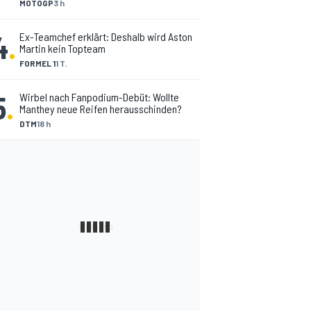
MOTOGP
3 h
4
.
Ex-Teamchef erklärt: Deshalb wird Aston
Martin kein Topteam
FORMEL 1
1 T.
5
.
Wirbel nach Fanpodium-Debüt: Wollte
Manthey neue Reifen herausschinden?
DTM
18 h