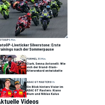
OTOGP
5 Min.
otoGP-Liveticker Silverstone: Erste
rainings nach der Sommerpause
FORMEL 1
11 Min.
Clark, Senna Antonelli: Wie
sich der Grand-Slam-
Altersrekord entwickelte
ADAC GT MASTERS
1 h
Ein Blick hinters Visier im
ADAC GT Masters: Kiano
Blum und Niklas Kalus
ktuelle Videos