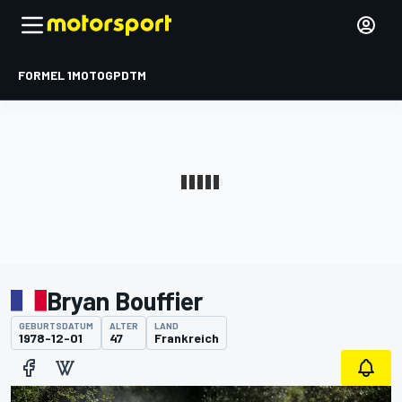
FORMEL 1
MOTOGP
DTM
Bryan Bouffier
GEBURTSDATUM
ALTER
LAND
1978-12-01
47
Frankreich