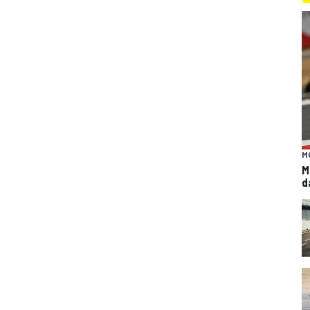
M
M
d