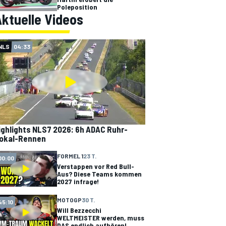
Poleposition
ktuelle Videos
NLS
04:33
ighlights NLS7 2026: 6h ADAC Ruhr-
okal-Rennen
FORMEL 1
23 T.
00:00
Verstappen vor Red Bull-
Aus? Diese Teams kommen
2027 infrage!
MOTOGP
30 T.
45:10
Will Bezzecchi
WELTMEISTER werden, muss
DAS endlich aufhören!