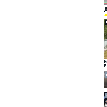
A
H
P