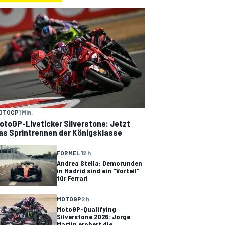
OTOGP
1 Min.
otoGP-Liveticker Silverstone: Jetzt
as Sprintrennen der Königsklasse
FORMEL 1
2 h
Andrea Stella: Demorunden
in Madrid sind ein "Vorteil"
für Ferrari
MOTOGP
2 h
MotoGP-Qualifying
Silverstone 2026: Jorge
Martin erobert die