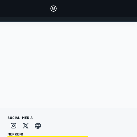
verwalten
Artikel kommentieren
EINLOGGEN
EDITION
DEUTSCHLAND
SOCIAL-MEDIA
MERKEN!