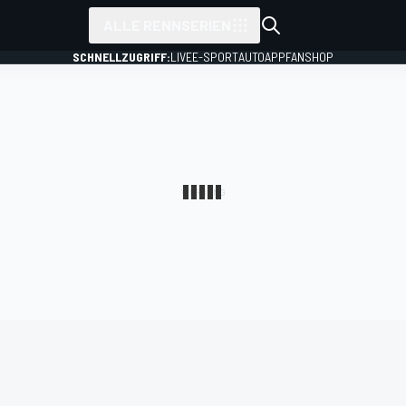
ALLE RENNSERIEN
SCHNELLZUGRIFF:
LIVE
E-SPORT
AUTO
APP
FANSHOP