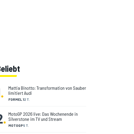
eliebt
1
.
Mattia Binotto: Transformation von Sauber
limitiert Audi
FORMEL 1
2 T.
2
.
MotoGP 2026 live: Das Wochenende in
Silverstone im TV und Stream
MOTOGP
5 T.