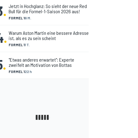
3
.
Jetzt in Hochglanz: So sieht der neue Red
Bull für die Formel-1-Saison 2026 aus!
FORMEL 1
6 M.
4
.
Warum Aston Martin eine bessere Adresse
ist, als es zu sein scheint
FORMEL 1
1 T.
5
.
"Etwas anderes erwartet": Experte
zweifelt an Motivation von Bottas
FORMEL 1
22 h