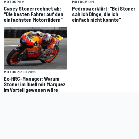
MOTOGP
8 M.
MOTOGP
10 M.
Casey Stoner rechnet ab:
Pedrosa erklärt: "Bei Stoner
"Die besten Fahrer auf den
sah ich Dinge, die ich
einfachsten Motorrädern"
einfach nicht konnte"
MOTOGP
13.01.2025
Ex-HRC-Manager: Warum
Stoner im Duell mit Marquez
im Vorteil gewesen wäre