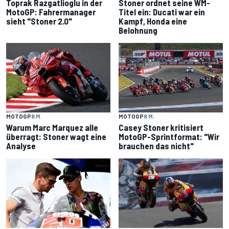
Toprak Razgatlioglu in der
Stoner ordnet seine WM-
MotoGP: Fahrermanager
Titel ein: Ducati war ein
sieht "Stoner 2.0"
Kampf, Honda eine
Belohnung
MOTOGP
8 M.
MOTOGP
8 M.
Warum Marc Marquez alle
Casey Stoner kritisiert
überragt: Stoner wagt eine
MotoGP-Sprintformat: "Wir
Analyse
brauchen das nicht"