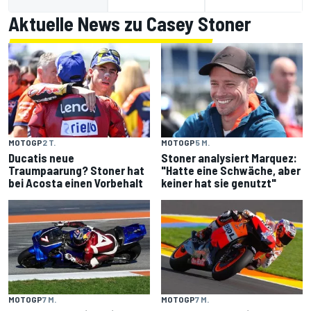
Aktuelle News zu Casey Stoner
MOTOGP
2 T.
MOTOGP
5 M.
Ducatis neue
Stoner analysiert Marquez:
Traumpaarung? Stoner hat
"Hatte eine Schwäche, aber
bei Acosta einen Vorbehalt
keiner hat sie genutzt"
MOTOGP
7 M.
MOTOGP
7 M.