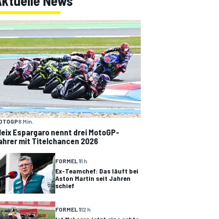
Aktuelle News
OTOGP
8 Min.
leix Espargaro nennt drei MotoGP-
ahrer mit Titelchancen 2026
FORMEL 1
1 h
Ex-Teamchef: Das läuft bei
Aston Martin seit Jahren
schief
FORMEL 1
12 h