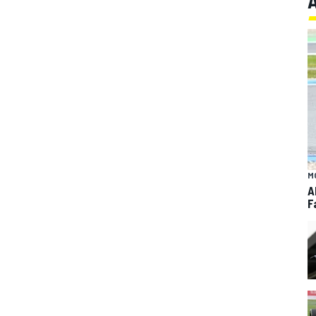
M
A
F