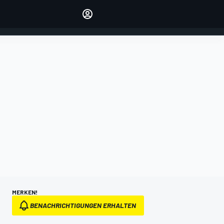
verwalten
Artikel kommentieren
EINLOGGEN
EDITION
DEUTSCHLAND
MERKEN!
BENACHRICHTIGUNGEN ERHALTEN