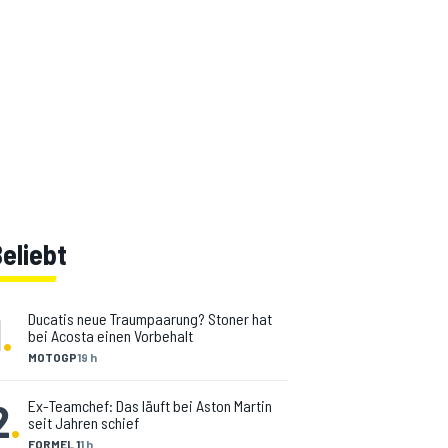
eliebt
1
.
Ducatis neue Traumpaarung? Stoner hat
bei Acosta einen Vorbehalt
MOTOGP
19 h
2
.
Ex-Teamchef: Das läuft bei Aston Martin
seit Jahren schief
FORMEL 1
1 h