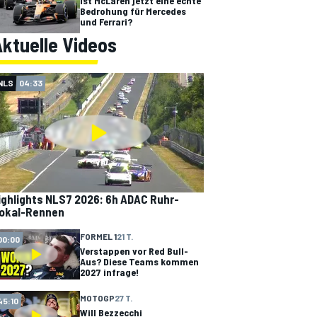
Ist McLaren jetzt eine echte
Bedrohung für Mercedes
und Ferrari?
ktuelle Videos
NLS
04:33
ighlights NLS7 2026: 6h ADAC Ruhr-
okal-Rennen
FORMEL 1
21 T.
00:00
Verstappen vor Red Bull-
Aus? Diese Teams kommen
2027 infrage!
MOTOGP
27 T.
45:10
Will Bezzecchi