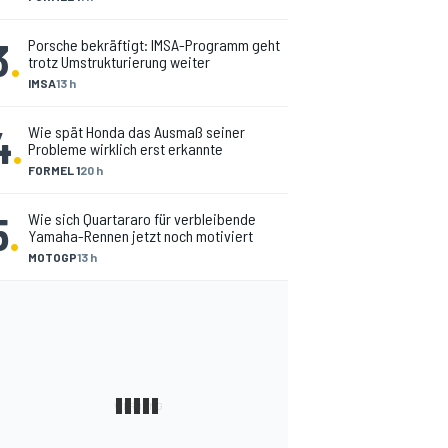
3
.
Porsche bekräftigt: IMSA-Programm geht
trotz Umstrukturierung weiter
IMSA
13 h
4
.
Wie spät Honda das Ausmaß seiner
Probleme wirklich erst erkannte
FORMEL 1
20 h
5
.
Wie sich Quartararo für verbleibende
Yamaha-Rennen jetzt noch motiviert
MOTOGP
13 h