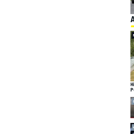
A
H
P