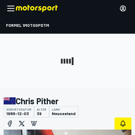
FORMEL 1
MOTOGP
DTM
Chris Pither
GEBURTSDATUM
ALTER
LAND
1986-12-03
39
Neuseeland