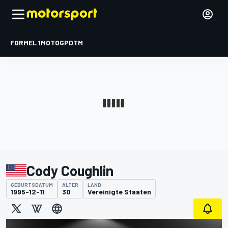
FORMEL 1
MOTOGP
DTM
Cody Coughlin
GEBURTSDATUM
ALTER
LAND
1995-12-11
30
Vereinigte Staaten