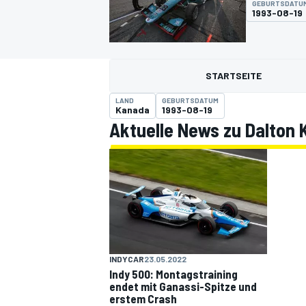
GEBURTSDATU
1993-08-19
STARTSEITE
LAND
GEBURTSDATUM
Kanada
1993-08-19
Aktuelle News zu Dalton K
MOTOGP
INDYCAR
23.05.2022
Indy 500: Montagstraining
endet mit Ganassi-Spitze und
erstem Crash