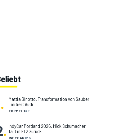
eliebt
1
.
Mattia Binotto: Transformation von Sauber
limitiert Audi
FORMEL 1
3 T.
2
.
IndyCar Portland 2026: Mick Schumacher
fällt in FT2 zurück
INDYCAR
12 h