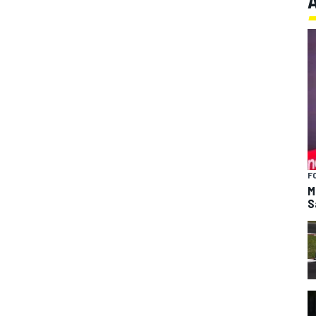
F
M
S