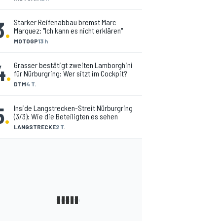
3
.
Starker Reifenabbau bremst Marc
Marquez: "Ich kann es nicht erklären"
MOTOGP
13 h
4
.
Grasser bestätigt zweiten Lamborghini
für Nürburgring: Wer sitzt im Cockpit?
DTM
4 T.
5
.
Inside Langstrecken-Streit Nürburgring
(3/3): Wie die Beteiligten es sehen
LANGSTRECKE
2 T.