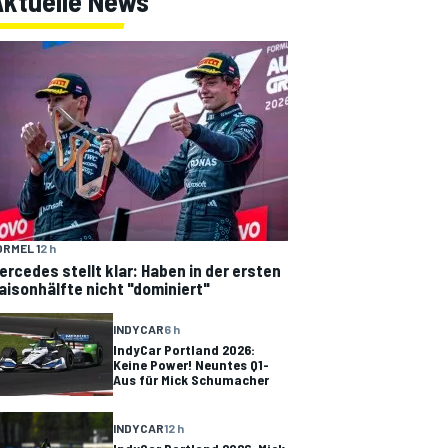
Aktuelle News
ORMEL 1
2 h
ercedes stellt klar: Haben in der ersten
aisonhälfte nicht "dominiert"
INDYCAR
6 h
IndyCar Portland 2026:
Keine Power! Neuntes Q1-
Aus für Mick Schumacher
INDYCAR
12 h