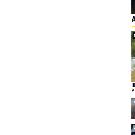
A
H
P