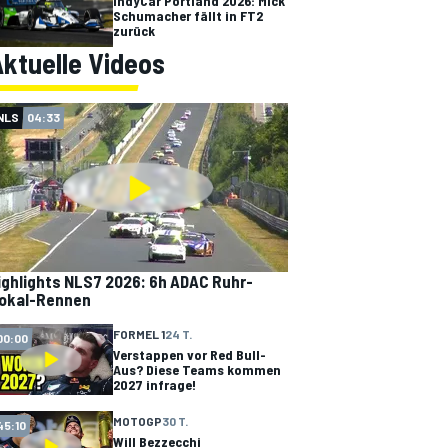
IndyCar Portland 2026: Mick
Schumacher fällt in FT2
zurück
ktuelle Videos
NLS
04:33
ighlights NLS7 2026: 6h ADAC Ruhr-
okal-Rennen
FORMEL 1
24 T.
00:00
Verstappen vor Red Bull-
Aus? Diese Teams kommen
2027 infrage!
MOTOGP
30 T.
45:10
Will Bezzecchi