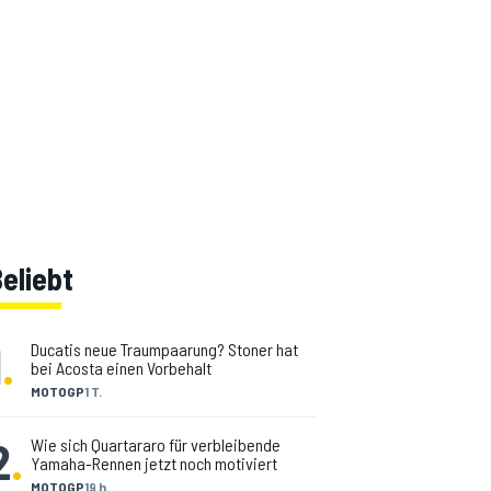
eliebt
1
.
Ducatis neue Traumpaarung? Stoner hat
bei Acosta einen Vorbehalt
MOTOGP
1 T.
2
.
Wie sich Quartararo für verbleibende
Yamaha-Rennen jetzt noch motiviert
MOTOGP
19 h