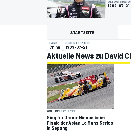
GEBURTSDATU
1989-07-21
STARTSEITE
LAND
GEBURTSDATUM
China
1989-07-21
Aktuelle News zu David 
MOTOGP
ASLMS
25.01.2016
Sieg für Oreca-Nissan beim
Finale der Asian Le Mans Series
in Sepang