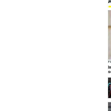
F
I
s