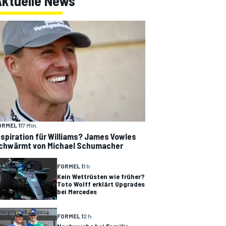
Aktuelle News
ORMEL 1
17 Min.
nspiration für Williams? James Vowles
chwärmt von Michael Schumacher
FORMEL 1
1 h
Kein Wettrüsten wie früher?
Toto Wolff erklärt Upgrades
bei Mercedes
FORMEL 1
2 h