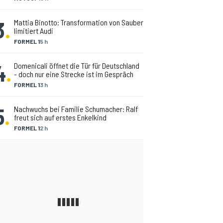
3
.
Mattia Binotto: Transformation von Sauber
limitiert Audi
FORMEL 1
5 h
4
.
Domenicali öffnet die Tür für Deutschland
- doch nur eine Strecke ist im Gespräch
FORMEL 1
3 h
5
.
Nachwuchs bei Familie Schumacher: Ralf
freut sich auf erstes Enkelkind
FORMEL 1
2 h