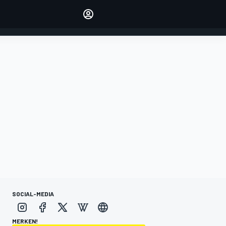
verwalten
Artikel kommentieren
EINLOGGEN
EDITION
DEUTSCHLAND
SOCIAL-MEDIA
MERKEN!