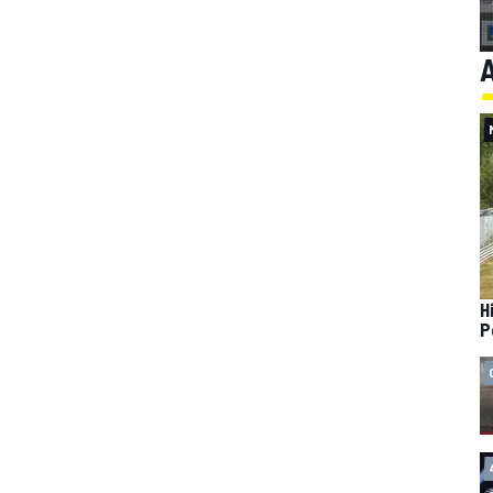
A
H
P