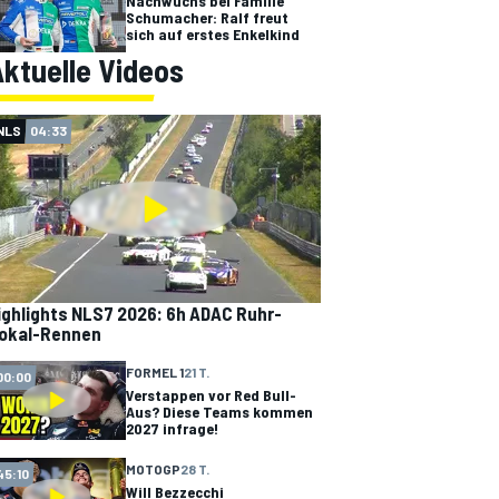
Nachwuchs bei Familie
Schumacher: Ralf freut
sich auf erstes Enkelkind
ktuelle Videos
NLS
04:33
ighlights NLS7 2026: 6h ADAC Ruhr-
okal-Rennen
FORMEL 1
21 T.
00:00
Verstappen vor Red Bull-
Aus? Diese Teams kommen
2027 infrage!
MOTOGP
28 T.
45:10
Will Bezzecchi