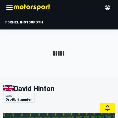
FORMEL 1
MOTOGP
DTM
David Hinton
LAND
Großbritannien