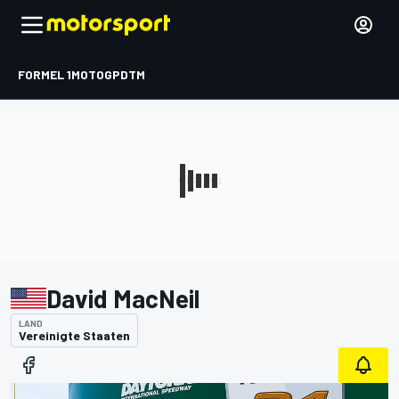
FORMEL 1
MOTOGP
DTM
David MacNeil
LAND
Vereinigte Staaten