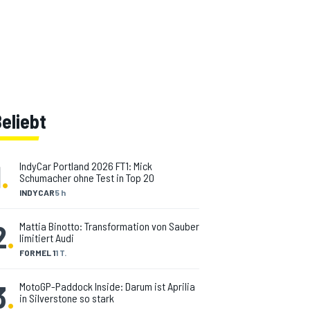
eliebt
1
.
IndyCar Portland 2026 FT1: Mick
Schumacher ohne Test in Top 20
INDYCAR
5 h
2
.
Mattia Binotto: Transformation von Sauber
limitiert Audi
FORMEL 1
1 T.
3
.
MotoGP-Paddock Inside: Darum ist Aprilia
in Silverstone so stark