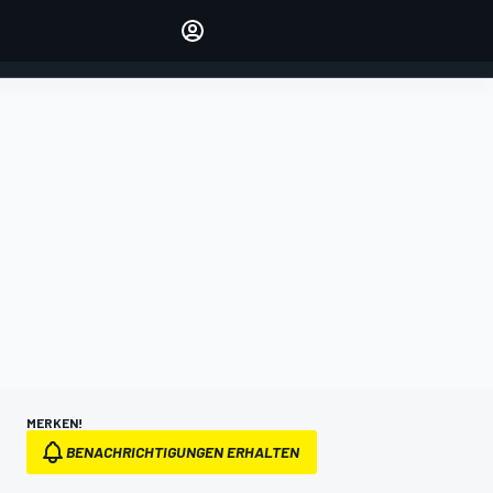
verwalten
Artikel kommentieren
EINLOGGEN
EDITION
DEUTSCHLAND
MERKEN!
BENACHRICHTIGUNGEN ERHALTEN