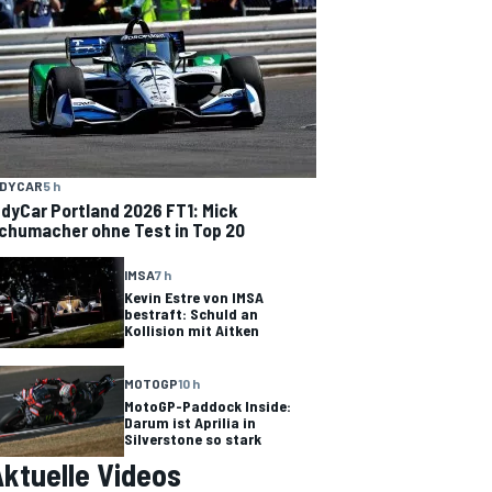
NDYCAR
5 h
ndyCar Portland 2026 FT1: Mick
chumacher ohne Test in Top 20
IMSA
7 h
Kevin Estre von IMSA
bestraft: Schuld an
Kollision mit Aitken
MOTOGP
10 h
MotoGP-Paddock Inside:
Darum ist Aprilia in
Silverstone so stark
ktuelle Videos