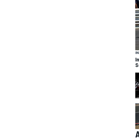
I
I
S
A