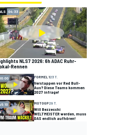
NLS
04:33
ighlights NLS7 2026: 6h ADAC Ruhr-
okal-Rennen
FORMEL 1
23 T.
00:00
Verstappen vor Red Bull-
Aus? Diese Teams kommen
2027 infrage!
MOTOGP
29 T.
45:10
Will Bezzecchi
WELTMEISTER werden, muss
DAS endlich aufhören!