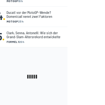
MOTOGP
10 h
4
.
Ducati vor der MotoGP-Wende?
Domenicali nennt zwei Faktoren
MOTOGP
23 h
5
.
Clark, Senna, Antonelli: Wie sich der
Grand-Slam-Altersrekord entwickelte
FORMEL 1
20 h