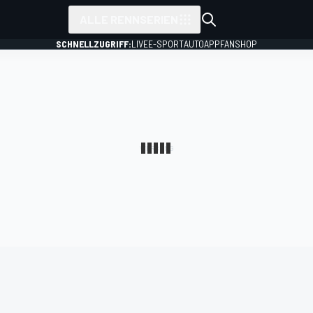
ALLE RENNSERIEN
SCHNELLZUGRIFF:
LIVE
E-SPORT
AUTO
APP
FANSHOP