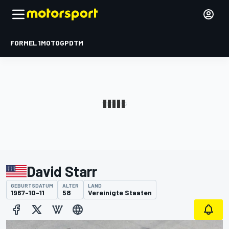
FORMEL 1
MOTOGP
DTM
David Starr
GEBURTSDATUM
ALTER
LAND
1967-10-11
58
Vereinigte Staaten