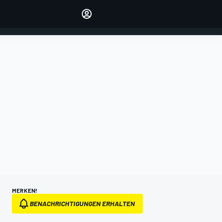
verwalten
Artikel kommentieren
EINLOGGEN
EDITION
DEUTSCHLAND
MERKEN!
BENACHRICHTIGUNGEN ERHALTEN