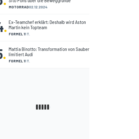
Sito Pons über die Beweggründe
MOTORRAD
02.12.2024
4
.
Ex-Teamchef erklärt: Deshalb wird Aston
Martin kein Topteam
FORMEL 1
1 T.
5
.
Mattia Binotto: Transformation von Sauber
limitiert Audi
FORMEL 1
1 T.