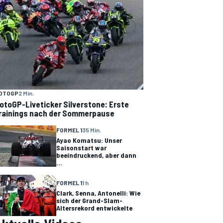
OTOGP
2 Min.
otoGP-Liveticker Silverstone: Erste
rainings nach der Sommerpause
FORMEL 1
35 Min.
Ayao Komatsu: Unser
Saisonstart war
beeindruckend, aber dann
...
FORMEL 1
1 h
Clark, Senna, Antonelli: Wie
sich der Grand-Slam-
Altersrekord entwickelte