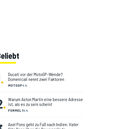
eliebt
1
.
Ducati vor der MotoGP-Wende?
Domenicali nennt zwei Faktoren
MOTOGP
4 h
2
.
Warum Aston Martin eine bessere Adresse
ist, als es zu sein scheint
FORMEL 1
4 h
3
.
Axel Pons geht zu Fuß nach Indien: Vater