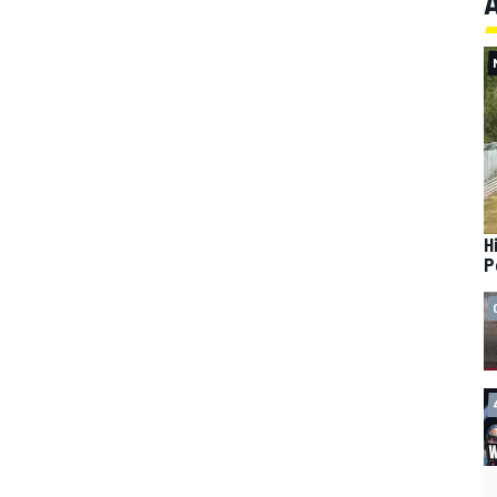
A
H
P