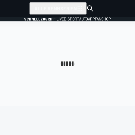
ALLE RENNSERIEN
SCHNELLZUGRIFF:
LIVE
E-SPORT
AUTO
APP
FANSHOP