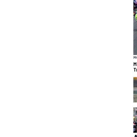
M
M
T