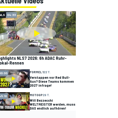
ktuelle Videos
NLS
04:33
ighlights NLS7 2026: 6h ADAC Ruhr-
okal-Rennen
FORMEL 1
22 T.
00:00
Verstappen vor Red Bull-
Aus? Diese Teams kommen
2027 infrage!
MOTOGP
29 T.
45:10
Will Bezzecchi
WELTMEISTER werden, muss
DAS endlich aufhören!