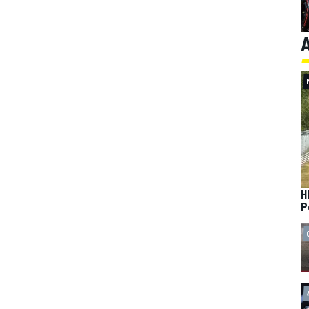
A
H
P