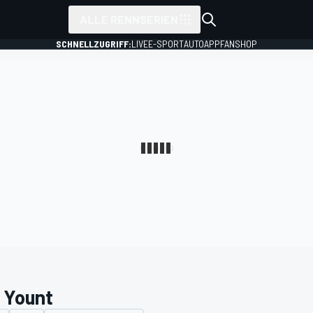
ALLE RENNSERIEN
SCHNELLZUGRIFF:
LIVE
E-SPORT
AUTO
APP
FANSHOP
 Yount