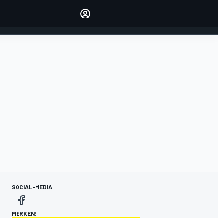
verwalten
Artikel kommentieren
EINLOGGEN
EDITION
DEUTSCHLAND
SOCIAL-MEDIA
MERKEN!