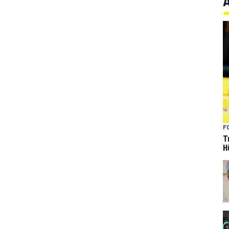
F
T
H