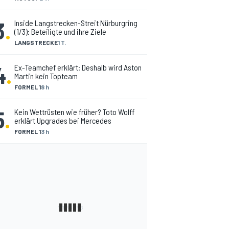
3
.
Inside Langstrecken-Streit Nürburgring
(1/3): Beteiligte und ihre Ziele
LANGSTRECKE
1 T.
4
.
Ex-Teamchef erklärt: Deshalb wird Aston
Martin kein Topteam
FORMEL 1
8 h
5
.
Kein Wettrüsten wie früher? Toto Wolff
erklärt Upgrades bei Mercedes
FORMEL 1
3 h