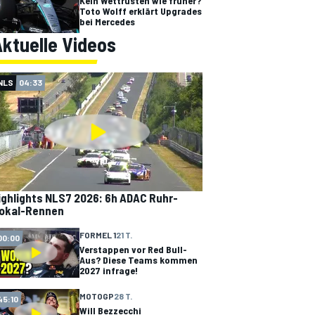
Kein Wettrüsten wie früher?
Toto Wolff erklärt Upgrades
bei Mercedes
ktuelle Videos
NLS
04:33
ighlights NLS7 2026: 6h ADAC Ruhr-
okal-Rennen
FORMEL 1
21 T.
00:00
Verstappen vor Red Bull-
Aus? Diese Teams kommen
2027 infrage!
MOTOGP
28 T.
45:10
Will Bezzecchi