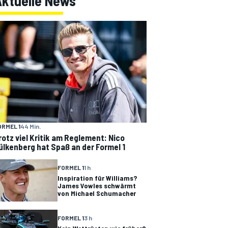
Aktuelle News
ORMEL 1
44 Min.
rotz viel Kritik am Reglement: Nico
ülkenberg hat Spaß an der Formel 1
FORMEL 1
1 h
Inspiration für Williams?
James Vowles schwärmt
von Michael Schumacher
FORMEL 1
3 h