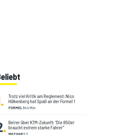
eliebt
1
.
Trotz viel Kritik am Reglement: Nico
Hülkenberg hat Spaß an der Formel 1
FORMEL 1
44 Min.
2
.
Beirer über KTM-Zukunft: "Die 850er
braucht extrem starke Fahrer"
MOTOGP
2 T.