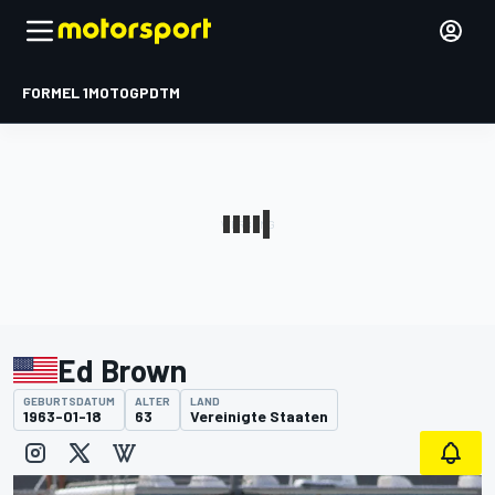
FORMEL 1
MOTOGP
DTM
Ed Brown
GEBURTSDATUM
ALTER
LAND
1963-01-18
63
Vereinigte Staaten