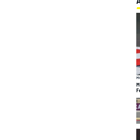
M
M
F