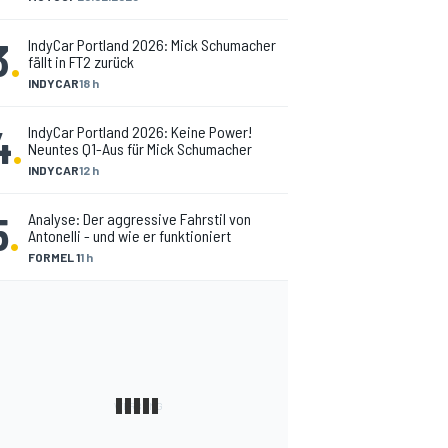
3
.
IndyCar Portland 2026: Mick Schumacher
fällt in FT2 zurück
INDYCAR
18 h
4
.
IndyCar Portland 2026: Keine Power!
Neuntes Q1-Aus für Mick Schumacher
INDYCAR
12 h
5
.
Analyse: Der aggressive Fahrstil von
Antonelli - und wie er funktioniert
FORMEL 1
1 h