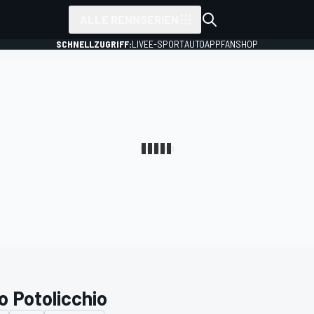
ALLE RENNSERIEN
SCHNELLZUGRIFF:
LIVE
E-SPORT
AUTO
APP
FANSHOP
o Potolicchio