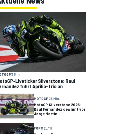
Aktuelle News
OTOGP
3 Min.
otoGP-Liveticker Silverstone: Raul
ernandez führt Aprilia-Trio an
MOTOGP
25 Min.
MotoGP Silverstone 2026:
Raul Fernandez gewinnt vor
Jorge Martin
FORMEL 1
1 h