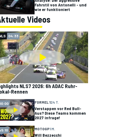
Analyse: Der aggressive
Fahrstil von Antonelli - und
wie er funktioniert
ktuelle Videos
NLS
04:33
ighlights NLS7 2026: 6h ADAC Ruhr-
okal-Rennen
FORMEL 1
24 T.
00:00
Verstappen vor Red Bull-
Aus? Diese Teams kommen
2027 infrage!
MOTOGP
1 M.
45:10
Will Bezzecchi