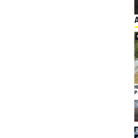
A
H
P