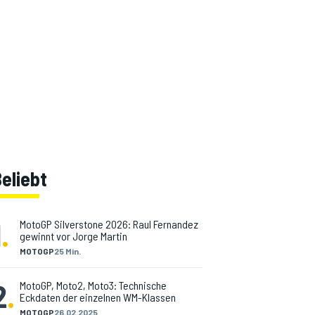
eliebt
1
.
MotoGP Silverstone 2026: Raul Fernandez
gewinnt vor Jorge Martin
MOTOGP
25 Min.
2
.
MotoGP, Moto2, Moto3: Technische
Eckdaten der einzelnen WM-Klassen
MOTOGP
26.02.2025