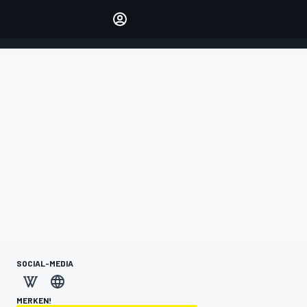
verwalten
Artikel kommentieren
EINLOGGEN
EDITION
DEUTSCHLAND
SOCIAL-MEDIA
MERKEN!