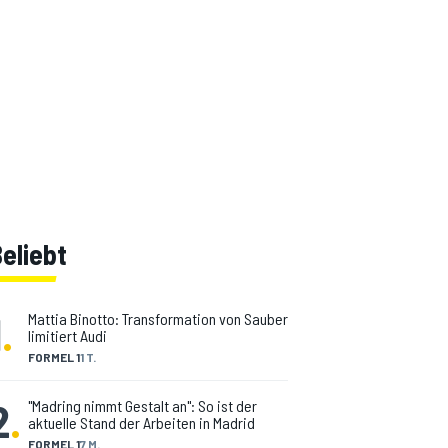
eliebt
1
.
Mattia Binotto: Transformation von Sauber
limitiert Audi
FORMEL 1
1 T.
2
.
"Madring nimmt Gestalt an": So ist der
aktuelle Stand der Arbeiten in Madrid
FORMEL 1
7 M.