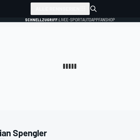
ALLE RENNSERIEN
SCHNELLZUGRIFF:
LIVE
E-SPORT
AUTO
APP
FANSHOP
rian Spengler