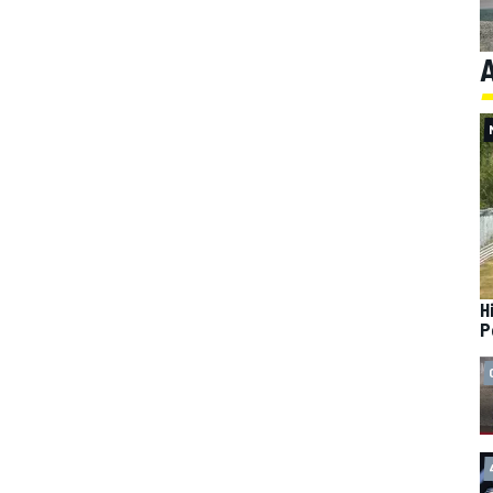
A
H
P