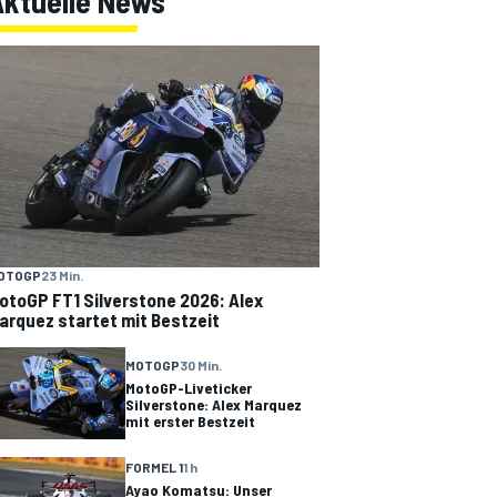
Aktuelle News
OTOGP
23 Min.
otoGP FT1 Silverstone 2026: Alex
arquez startet mit Bestzeit
MOTOGP
30 Min.
MotoGP-Liveticker
Silverstone: Alex Marquez
mit erster Bestzeit
FORMEL 1
1 h
Ayao Komatsu: Unser