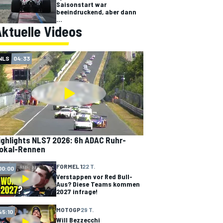
Saisonstart war
beeindruckend, aber dann
...
ktuelle Videos
NLS
04:33
ighlights NLS7 2026: 6h ADAC Ruhr-
okal-Rennen
FORMEL 1
22 T.
00:00
Verstappen vor Red Bull-
Aus? Diese Teams kommen
2027 infrage!
MOTOGP
29 T.
45:10
Will Bezzecchi