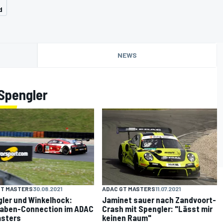
d
NEWS
 Spengler
GT MASTERS
30.08.2021
ADAC GT MASTERS
11.07.2021
ler und Winkelhock:
Jaminet sauer nach Zandvoort-
aben-Connection im ADAC
Crash mit Spengler: "Lässt mir
asters
keinen Raum"