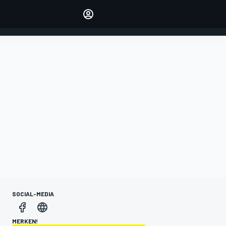
verwalten
Artikel kommentieren
EINLOGGEN
EDITION
DEUTSCHLAND
SOCIAL-MEDIA
MERKEN!