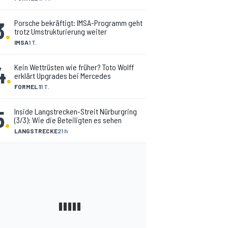
3
.
Porsche bekräftigt: IMSA-Programm geht
trotz Umstrukturierung weiter
IMSA
1 T.
4
.
Kein Wettrüsten wie früher? Toto Wolff
erklärt Upgrades bei Mercedes
FORMEL 1
1 T.
5
.
Inside Langstrecken-Streit Nürburgring
(3/3): Wie die Beteiligten es sehen
LANGSTRECKE
21 h