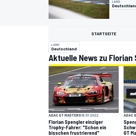
LAND
Deutschlan
STARTSEITE
LAND
Deutschland
Aktuelle News zu Florian
MOTOGP
ADAC 
ADAC GT MASTERS
18.07.2022
Speng
Florian Spengler einziger
Schw
Trophy-Fahrer: "Schon ein
GT M
bisschen frustrierend"