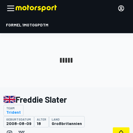
FORMEL 1
MOTOGP
DTM
Freddie Slater
TEAM
Trident
GEBURTSDATUM
ALTER
LAND
2008-08-09
18
Großbritannien