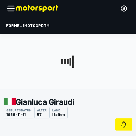
FORMEL 1
MOTOGP
DTM
Gianluca Giraudi
GEBURTSDATUM
ALTER
LAND
1968-11-11
57
Italien