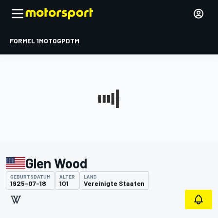
FORMEL 1
MOTOGP
DTM
Glen Wood
GEBURTSDATUM
ALTER
LAND
1925-07-18
101
Vereinigte Staaten