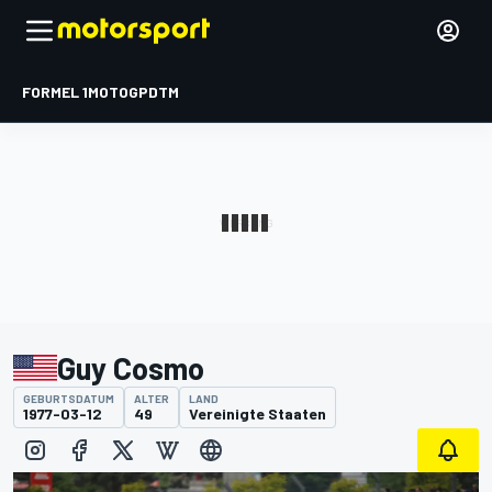
FORMEL 1
MOTOGP
DTM
Guy Cosmo
GEBURTSDATUM
ALTER
LAND
1977-03-12
49
Vereinigte Staaten