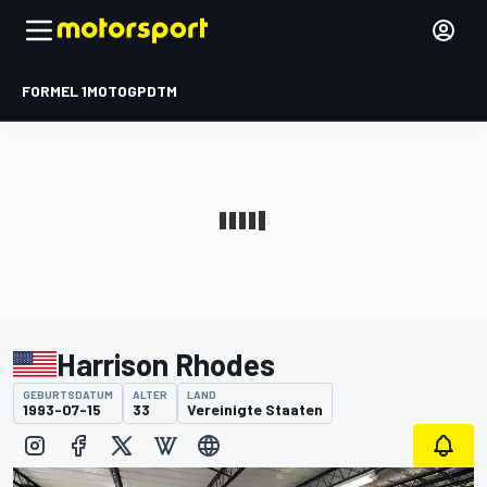
FORMEL 1
MOTOGP
DTM
Harrison Rhodes
GEBURTSDATUM
ALTER
LAND
1993-07-15
33
Vereinigte Staaten